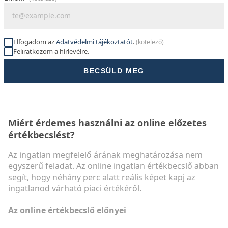
Elfogadom az
Adatvédelmi tájékoztatót
.
(kötelező)
Feliratkozom a hírlevélre.
BECSÜLD MEG
Miért érdemes használni az online előzetes
értékbecslést?
Az ingatlan megfelelő árának meghatározása nem
egyszerű feladat. Az online ingatlan értékbecslő abban
segít, hogy néhány perc alatt reális képet kapj az
ingatlanod várható piaci értékéről.
Az online értékbecslő előnyei