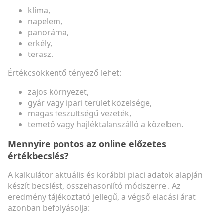
klíma,
napelem,
panoráma,
erkély,
terasz.
Értékcsökkentő tényező lehet:
zajos környezet,
gyár vagy ipari terület közelsége,
magas feszültségű vezeték,
temető vagy hajléktalanszálló a közelben.
Mennyire pontos az online előzetes
értékbecslés?
A kalkulátor aktuális és korábbi piaci adatok alapján
készít becslést, összehasonlító módszerrel. Az
eredmény tájékoztató jellegű, a végső eladási árat
azonban befolyásolja: