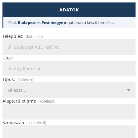
ADATOK
Csak
Budapest
és
Pest megye
ingatlanaira készít becslést.
Település:
(kötelező)
Utca:
Típus:
(kötelező)
Alapterület (m²):
(kötelező)
Szobaszám:
(kötelező)